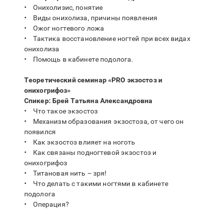
• Онихолизис, понятие
• Виды онихолиза, причины появления
• Ожог ногтевого ложа
• Тактика восстановление ногтей при всех видах
онихолиза
• Помощь в кабинете подолога.
Теоретический семинар «PRO экзостоз и
онихогрифоз»
Спикер: Брей Татьяна Александровна
• Что такое экзостоз
• Механизм образования экзостоза, от чего он
появился
• Как экзостоз влияет на ноготь
• Как связаны подногтевой экзостоз и
онихогрифоз
• Титановая нить – зря!
• Что делать с такими ногтями в кабинете
подолога
• Операция?