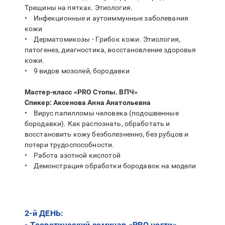
Трещины на пятках. Этиология.
• Инфекционные и аутоиммунные заболевания
кожи
• Дерматомикозы - Грибок кожи. Этиология,
патогенез, диагностика, восстановление здоровья
кожи.
• 9 видов мозолей, бородавки
Мастер-класс «PRO Стопы. ВПЧ»
Спикер: Аксенова Анна Анатольевна
• Вирус папилломы человека (подошвенные
бородавки). Как распознать, обработать и
восстановить кожу безболезненно, без рубцов и
потери трудоспособности.
• Работа азотной кислотой
• Демонстрация обработки бородавок на модели​​​​
2-й ДЕНЬ:
- Теоретический семинар «PRO ногти»